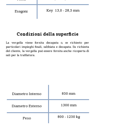
Key 13,0 - 28,5 mm
Esagoni
Condizioni della superficie
La vergella viene fornita decapata o, se richiesto per
particolari impieghi finali, sabbiata e decapata. Su richiesta
del cliente, la vergella può essere fornita anche ricoperta di
sali per la trafilatura.
DIMENSIONI E PESO DEI
ROTOLI
850 mm
Diametro Interno
1300 mm
Diametro Esterno
800 - 1250
kg
Peso