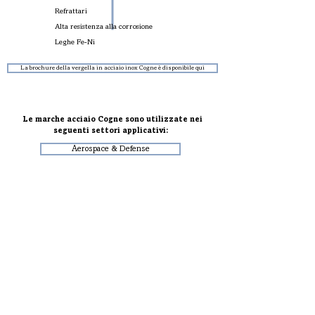
Refrattari
Alta resistenza alla corrosione
Leghe Fe-Ni
La brochure della vergella in acciaio inox Cogne è disponibile qui
Le marche acciaio Cogne sono utilizzate nei
seguenti settori applicativi:
Aerospace & Defense
Automotive
Medicale
Industria Orologiera
Alimentare