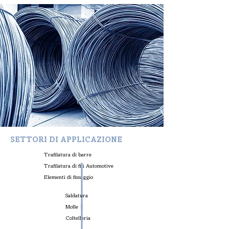
SETTORI DI APPLICAZIONE
Trafilatura di barre
Trafilatura di fili Automotive
Elementi di fissaggio
Saldatura
Molle
Coltelleria