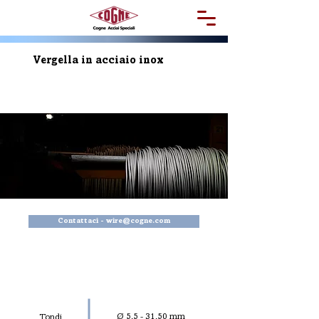
Vergella in acciaio inox
Contattaci - wire@cogne.com
DIAMETRO/CHIAV
I
Ø 5,5 - 31,50 mm
Tondi