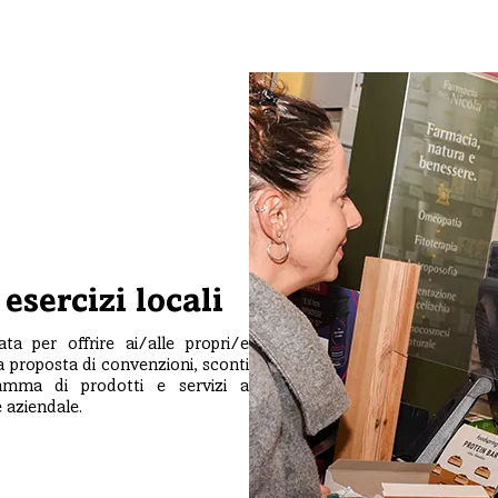
esercizi locali
a per offrire ai/alle propri/e
ca proposta di convenzioni, sconti
amma di prodotti e servizi a
 aziendale.