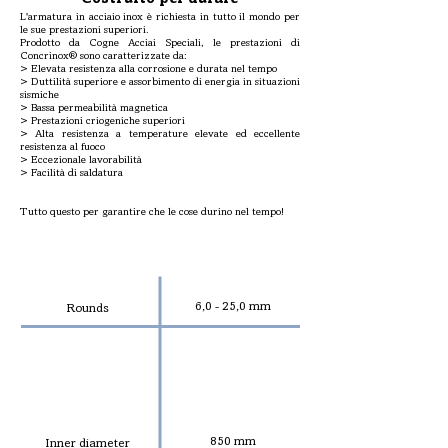
L'armatura in acciaio inox è richiesta in tutto il mondo per
le sue prestazioni superiori.
Prodotto da Cogne Acciai Speciali, le prestazioni di
Concrinox® sono caratterizzate da:
> Elevata resistenza alla corrosione e durata nel tempo
> Duttilità superiore e assorbimento di energia in situazioni
sismiche
> Bassa permeabilità magnetica
> Prestazioni criogeniche superiori
> Alta resistenza a temperature elevate ed eccellente
resistenza al fuoco
> Eccezionale lavorabilità
> Facilità di saldatura
Tutto questo per garantire che le cose durino nel tempo!
PRODUCTS
DIAMETER
6,0 - 25,0 mm
Rounds
DIMENSIONS AND WEIGHT OF COILS
850 mm
Inner diameter