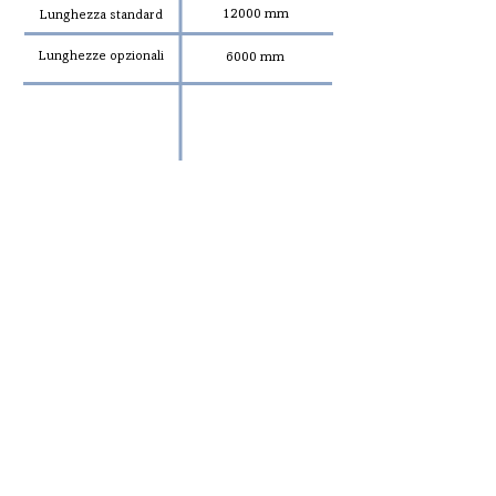
12000 mm
Lunghezza standard
Lunghezze opzionali
6000 mm
MARCA (EN10088)
MARCA CAS
304HT
1.4315
316HT
1.4406
324
1.4362
329HT
1.4462
Cogne Concrinox® brochure is available here
Le marche acciaio Cogne sono utilizzate
principalmente nel settore: