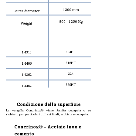
1300 mm
Outer diameter
800 - 1250
Kg
Weight
GRADE (EN10088)
COGNE GRADE
304HT
1.4315
316HT
1.4406
324
1.4362
329HT
1.4462
Condizione della superficie
La vergella Concrinox® viene fornita decapata o, se
richiesto per particolari utilizzi finali, sabbiata e decapata.
Concrinox® - Acciaio inox e
cemento