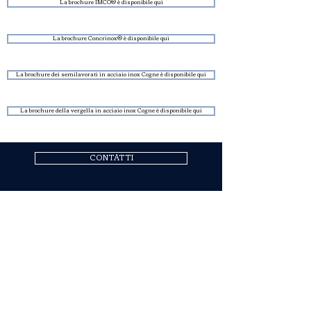
La brochure IMCO® è disponibile qui
La brochure Concrinox® è disponibile qui
La brochure dei semilavorati in acciaio inox Cogne è disponibile qui
La brochure della vergella in acciaio inox Cogne è disponibile qui
CONTATTI
COGNE ACCIAI SPECIALI S.P.A.
Sede Legale ed Amministrativa: Via Paravera 16, 11100
Aosta (ITALIA)
Capitale Sociale € 494.191.925,00 int. vers.
Iscrizione al Registro Imprese di Aosta n. 02187360967
R.E.A. n. AO-50474
Codice fiscale 02187360967
P.IVA IT00571320076