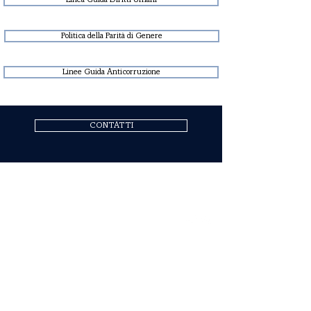
Linea Guida Diritti Umani
Politica della Parità di Genere
Linee Guida Anticorruzione
CONTATTI
COGNE ACCIAI SPECIALI S.P.A.
Sede Legale ed Amministrativa: Via Paravera 16, 11100
Aosta (ITALIA)
Capitale Sociale € 494.191.925,00 int. vers.
Iscrizione al Registro Imprese di Aosta n. 02187360967
R.E.A. n. AO-50474
Codice fiscale 02187360967
P.IVA IT00571320076
Codice destinatario SdI A4707H7
Seguici su