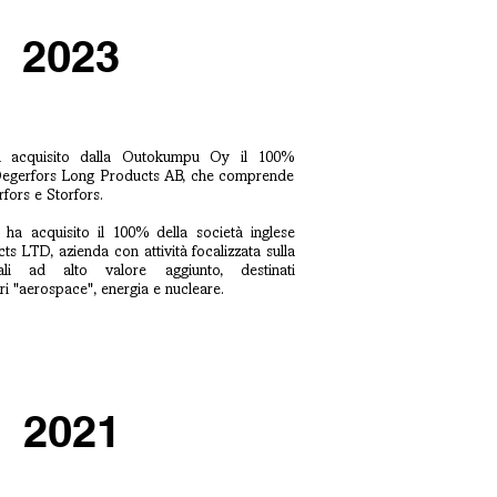
2023
a acquisito dalla Outokumpu Oy il 100%
 Degerfors Long Products AB, che comprende
rfors e Storfors.
ha acquisito il 100% della società inglese
s LTD, azienda con attività focalizzata sulla
ali ad alto valore aggiunto, destinati
ri "aerospace", energia e nucleare.
2021