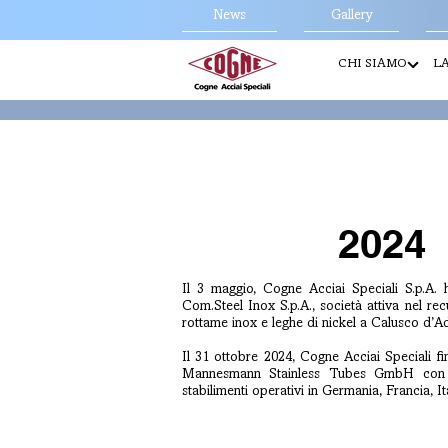
News
Gallery
CHI SIAMO
LA
2024
Il 3 maggio, Cogne Acciai Speciali S.p.A. 
Com.Steel Inox S.p.A., società attiva nel re
rottame inox e leghe di nickel a Calusco d’A
Il 31 ottobre 2024, Cogne Acciai Speciali fin
Mannesmann Stainless Tubes GmbH con s
stabilimenti operativi in Germania, Francia, Ita