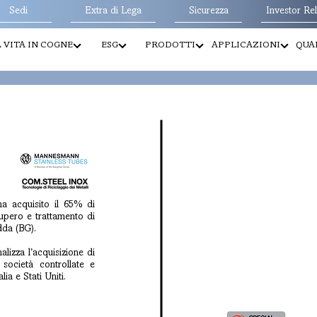
Sedi
Extra di Lega
Sicurezza
Investor Rel
 VITA IN COGNE
ESG
PRODOTTI
APPLICAZIONI
QUAL
ha acquisito il 65% di
cupero e trattamento di
dda (BG).
alizza l’acquisizione di
ocietà controllate e
lia e Stati Uniti.