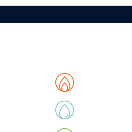
PA DEL SITO
siamo
 Data Hub
ità
otti
 di lega
icazioni