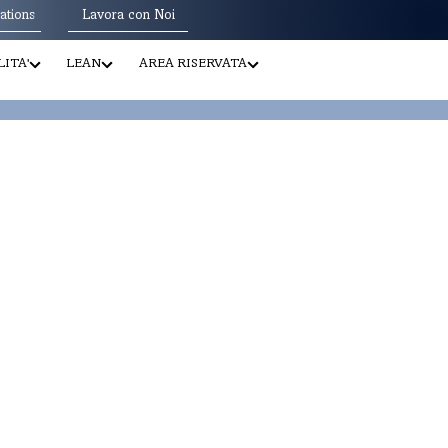
ations
Lavora con Noi
ITA'
LEAN
AREA RISERVATA