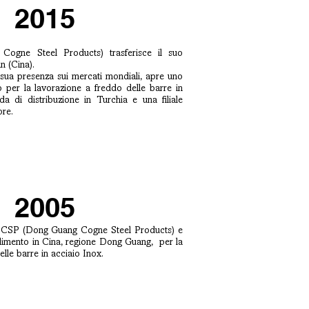
2015
gne Steel Products) trasferisce il suo
n (Cina).
 sua presenza sui mercati mondiali, apre uno
o per la lavorazione a freddo delle barre in
da di distribuzione in Turchia e una filiale
re.
2005
DCSP (Dong Guang Cogne Steel Products) e
ilimento in Cina, regione Dong Guang, per la
lle barre in acciaio Inox.