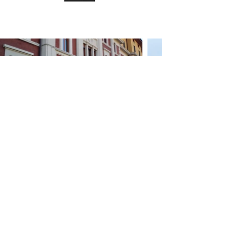
COGNE ACCIAI SPECIALI S.P.A.
Sede Legale ed Amministrativa: Via Paravera 16, 11100
Aosta (ITALIA)
Capitale Sociale € 494.191.925,00 int. vers.
Iscrizione al Registro Imprese di Aosta n. 02187360967
R.E.A. n. AO-50474
Codice fiscale 02187360967