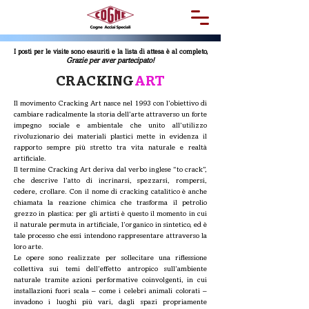
I posti per le vi
site sono esauriti e la lista di attesa è al completo,
Grazie per aver partecipato!
CRACKING
ART
Il movimento Cracking Art nasce nel 1993 con l’obiettivo di
cambiare radicalmente la storia dell’arte attraverso un forte
impegno sociale e ambientale che unito all’utilizzo
rivoluzionario dei materiali plastici mette in evidenza il
rapporto sempre più stretto tra vita naturale e realtà
artificiale.
Il termine Cracking Art deriva dal verbo inglese “to crack”,
che descrive l’atto di incrinarsi, spezzarsi, rompersi,
cedere, crollare. Con il nome di cracking catalitico è anche
chiamata la reazione chimica che trasforma il petrolio
grezzo in plastica: per gli artisti è questo il momento in cui
il naturale permuta in artificiale, l’organico in sintetico, ed è
tale processo che essi intendono rappresentare attraverso la
loro arte.
Le opere sono realizzate per sollecitare una riflessione
collettiva sui temi dell’effetto antropico sull’ambiente
naturale tramite azioni performative coinvolgenti, in cui
installazioni fuori scala – come i celebri animali colorati –
invadono i luoghi più vari, dagli spazi propriamente