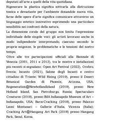
deputati all’arte a quelli della vita quotidiana.
Rigenerare la plastica significa sottrarla alla distruzione
tossica e devastante per l’ambiente donandole nuova vita,
farne delle opere d’arte significa comunicare attraverso un
linguaggio estetico innovativo esprimendo una particolare
sensibilità nei confronti della natura.
La dimensione corale del gruppo non limita l’espressione
individuale delle singole voci: gli artisti lavorano anche in
modo indipendente interpretando, ciascuno secondo le
proprie esigenze, le problematiche e le tensioni del nostro
tempo.
Oltre alle tre partecipazioni ufficiali alla Biennale di
Venezia (2001, 2011 e 2013), tra le mostre e installazioni
più recenti si segnalano: Open Art Festival (2022), Orebro,
Svezia; Incanto (2021), Salone degli Incanti e centro
cittadino di Trieste; Wild Rising (2019), presso il Desert
Botanical Garden di Phoenix, Arizona, USA;
Regeneration@Newhollandisland (2019), presso New
Holland Island, San Pietroburgo, Russia; Spectaculars
Creatures (2018), presso IMA Indianapolis Museum of Art –
Indianapolis, USA; BarocCracking (2018), presso Palazzo
Leoni Montanari – Gallerie d’Italia, Vicenza (Italia);
Cracking Art@Hangang Art Park (2018) presso Hangang
Park, Seoul, Korea.