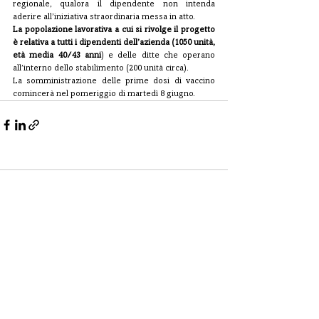
regionale, qualora il dipendente non intenda 
aderire all’iniziativa straordinaria messa in atto.
La popolazione lavorativa a cui si rivolge il progetto 
è relativa a tutti i dipendenti dell’azienda (1050 unità, 
età media 40/43 anni
) e delle ditte che operano 
all’interno dello stabilimento (200 unità circa).
La somministrazione delle prime dosi di vaccino 
comincerà nel pomeriggio di martedì 8 giugno.
Commenti
Scrivi un commento...
CONTATTI