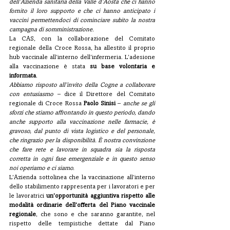
dell’Azienda sanitaria della Valle d’Aosta che ci hanno 
fornito il loro supporto e che ci hanno anticipato i 
vaccini permettendoci di cominciare subito la nostra 
campagna di somministrazione.
La CAS, con la collaborazione del Comitato 
regionale della Croce Rossa, ha allestito il proprio 
hub vaccinale all’interno dell’infermeria. L’adesione 
alla vaccinazione è stata
 su base volontaria e 
informata
.
Abbiamo risposto all’invito della Cogne a collaborare 
con entusiasmo
 – dice il Direttore del Comitato 
regionale di Croce Rossa 
Paolo Sinisi
 – 
anche se gli 
sforzi che stiamo affrontando in questo periodo, dando 
anche supporto alla vaccinazione nelle farmacie, è 
gravoso, dal punto di vista logistico e del personale, 
che ringrazio per la disponibilità. È nostra convinzione 
che fare rete e lavorare in squadra sia la risposta 
corretta in ogni fase emergenziale e in questo senso 
noi operiamo e ci siamo.
L’Azienda sottolinea che la vaccinazione all’interno 
dello stabilimento rappresenta per i lavoratori e per 
le lavoratrici 
un’opportunità aggiuntiva rispetto alle 
modalità ordinarie dell’offerta del Piano vaccinale 
regionale
, che sono e che saranno garantite, nel 
rispetto delle tempistiche dettate dal Piano 