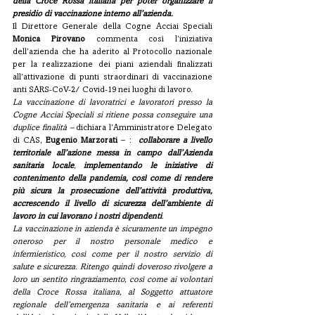
della Croce Rossa italiana per poter organizzare il 
presidio di vaccinazione interno all’azienda.
Il Direttore Generale della Cogne Acciai Speciali 
Monica Pirovano
 commenta così l’iniziativa 
dell’azienda che ha aderito al Protocollo nazionale 
per la realizzazione dei piani aziendali finalizzati 
all’attivazione di punti straordinari di vaccinazione 
anti SARS-CoV-2/ Covid-19 nei luoghi di lavoro.
La vaccinazione di lavoratrici e lavoratori presso la 
Cogne Acciai Speciali si ritiene possa conseguire una 
duplice finalità – 
dichiara l’Amministratore Delegato 
di CAS, 
Eugenio Marzorati 
– :
collaborare a livello 
territoriale all’azione messa in campo dall’Azienda 
sanitaria locale
, 
implementando le iniziative di 
contenimento della pandemia, così come di rendere 
più sicura la prosecuzione dell’attività produttiva, 
accrescendo il livello di sicurezza dell’ambiente di 
lavoro in cui lavorano i nostri dipendenti
.
La vaccinazione in azienda è sicuramente un impegno 
oneroso per il nostro personale medico e 
infermieristico, così come per il nostro servizio di 
salute e sicurezza. Ritengo quindi doveroso rivolgere a 
loro un sentito ringraziamento, così come ai volontari 
della Croce Rossa italiana, al Soggetto attuatore 
regionale dell’emergenza sanitaria e ai referenti 