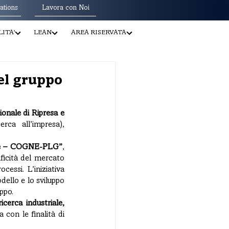
ations
Lavora con Noi
ITA'
LEAN
AREA RISERVATA
el gruppo
onale di Ripresa e 
ca all’impresa), 
gne – COGNE-PLG”
, 
ficità del mercato 
cessi. L’iniziativa 
ello e lo sviluppo 
ppo.
cerca industriale, 
ea con le finalità di 