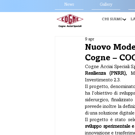
News
Gallery
CHI SIAMO
LA
9 apr
Nuovo Model
Cogne – CO
Cogne Acciai Speciali S.
Resilienza (PNRR), 
M
Investimento 2.3.
Il progetto, denominat
ha l’obiettivo di svilup
siderurgico, finalizzato 
prevede inoltre la defin
di una soluzione digitale
Il progetto è stato sel
sviluppo sperimentale e
innovazione e trasferi