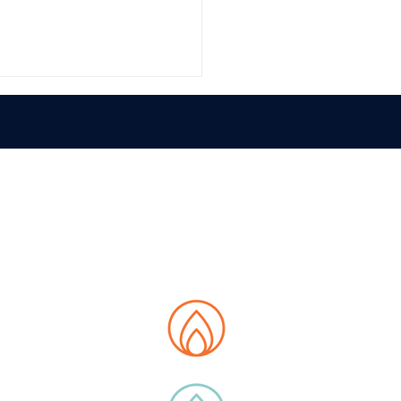
PA DEL SITO
siamo
 Data Hub
ità
otti