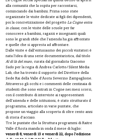
La Cogne Acciai Speciali ha quindi deciso di aprirsi 
alla comunità che la ospita per raccontarsi, 
cominciando dai bambini. Prima sono state 
organizzate le visite dedicate ai figli dei dipendenti, 
poi la concretizzazione del progetto 
La Cogne entra 
in classe
, con le visite delle scuole per far 
conoscere a bambini, ragazzi e insegnanti quali 
sono le grandi sfide che l’azienda ha già affrontato 
e quelle che si appresta ad affrontare.
Dalle visite e dall’entusiasmo dei piccoli visitatori è 
nata l’idea di una serie documentaristica, dal titolo 
Al di là del muro
, curata dal giornalista Giacomo 
Sado per la regia di Andrea Carlotto/Silent Media 
Lab, che ha trovato il supporto del Direttore della 
Sede Rai della Valle d’Aosta Severino Zampaglione.
Attraverso gli occhi e i commenti delle centinaia di 
studenti che sono entrati in Cogne nei mesi scorsi, 
con il contributo di interviste ai rappresentanti 
dell’azienda e delle istituzioni, è stato strutturato il 
programma, articolato in varie puntate, che 
propone un viaggio alla scoperta di oltre cento anni 
di storia d’acciaio.
Tre le puntate che la Struttura programmi di Raitre 
Valle d’Aosta manda in onda il mese di luglio: 
venerdì 8, venerdì 15 e venerdì 22, dopo l’edizione 