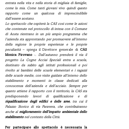
entrata nella vita e nella storia di migliaia di famiglie, 
come la mia. Come tanti giovani vivo quindi questo 
rapporto come un qualcosa di imprescindibile 
dall’essere aostano.
Lo spettacolo che ospiterà la CAS così come le azioni 
che contenute nel protocollo di intesa con il Comune 
di Aosta rientrano in un più ampio programma che 
l’azienda sta approntando per promuovere all’interno 
della regione le proprie esperienze e le proprie 
peculiarità
 – spiega il Direttore generale di
 CAS 
Monica Pirovano 
-. 
Dall’autunno prenderà il via il 
progetto La Cogne Acciai Speciali entra a scuola, 
destinato da subito agli istituti professionali e poi 
rivolto ai bambini delle scuole elementari e i ragazzi 
delle scuole medie, con visite guidate all’interno dello 
stabilimento e momenti in classe dedicati alla 
conoscenza dell’azienda e dell’acciaio. Sempre per 
quanto attiene il rapporto con il territorio, la CAS sta 
predisponendo lavori di qualificazione e di 
riqualificazione degli edifici e delle aree
, tra cui il 
Palazzo Storico di via Paravera, che contribuiranno 
anche al 
miglioramento dell’impatto ambientale dello 
stabilimento 
nel contesto della Città.
Per partecipare allo spettacolo è necessaria la 