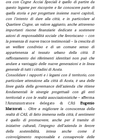
ora con Cogne Acciai Speciali è quello di partire da 
questo legame per riscoprire e far conoscere parte di 
quella storia e per progettare insieme nuovi capitoli, 
con l’intento di dare alla città, e in particolare al 
Quartiere Cogne, un valore aggiunto, anche attraverso 
importanti risorse finanziarie dedicate a sostenere 
azioni di responsabilità sociale che favoriscano – con 
la presenza di nuove tracce testimoniali – la crescita di 
un welfare condiviso e di un comune senso di 
appartenenza al tessuto urbano della città. Il 
rafforzamento dei riferimenti identitari non può che 
andare a vantaggio delle nuove generazioni e in linea 
generale di tutti i cittadini di Aosta.
Consolidare i rapporti e i legami con il territorio, con 
particolare attenzione alla città di Aosta, è una delle 
linee guida della governance dell’azienda che ritiene 
fondamentali le sinergie progettuali con gli enti 
territoriali e con le realtà associazionistiche
 – afferma 
l’Amministratore delegato di CAS 
Eugenio 
Marzorati
 -. 
Oltre a migliorare la conoscenza della 
realtà di CAS, di fatto immersa nella città, il sentiment 
è quello di promuovere, anche per il tramite di 
iniziative culturali, l’impegno dell’azienda in favore 
della sostenibilità, intesa anche come il 
coinvolgimento responsabile e consapevole delle 