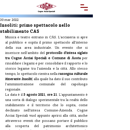
30 mar 2022
Insoliti: primo spettacolo nello
stabilimento CAS
Musica e teatro entrano in CAS. L’acciaieria si apre 
al pubblico e ospita il primo spettacolo all’interno 
della sua area industriale. Un evento che si 
inserisce nell’ambito del 
protocollo d’intesa siglato 
tra Cogne Acciai Speciali e Comune di Aosta
 per 
rinsaldare i legami e per consolidare il rapporto e lo 
storico legame tra l’azienda e la città. Allo stesso 
tempo, lo spettacolo rientra nella 
rassegna culturale 
itinerante 
Insoliti
, alla quale ha dato il suo contributo 
l’amministrazione comunale del capoluogo 
regionale.
La data è il 
5 agosto 2021
, 
ore 21
. L’appuntamento è 
una sorta di dialogo sperimentale tra la realtà dello 
stabilimento e il territorio che lo ospita, come 
declinato nell’intesa Comune-Azienda. Cogne 
Acciai Speciali vuol appunto aprirsi alla città, anche 
attraverso eventi che possano portare il pubblico 
alla scoperta del patrimonio architettonico 