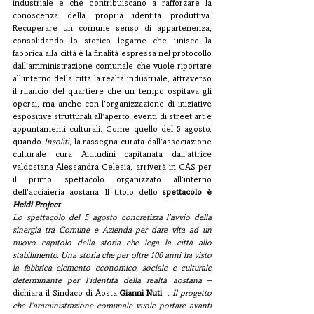
industriale e che contribuiscano a rafforzare la 
conoscenza della propria identità produttiva. 
Recuperare un comune senso di appartenenza, 
consolidando lo storico legame che unisce la 
fabbrica alla città è la finalità espressa nel protocollo 
dall’amministrazione comunale che vuole riportare 
all’interno della città la realtà industriale, attraverso 
il rilancio del quartiere che un tempo ospitava gli 
operai, ma anche con l’organizzazione di iniziative 
espositive strutturali all’aperto, eventi di street art e 
appuntamenti culturali. Come quello del 5 agosto, 
quando 
Insoliti
, la rassegna curata dall’associazione 
culturale cura Altitudini capitanata dall’attrice 
valdostana Alessandra Celesia, arriverà in CAS per 
il primo spettacolo organizzato all’interno 
dell’acciaieria aostana. Il titolo dello 
spettacolo è 
Heidi Project
.
Lo spettacolo del 5 agosto concretizza l’avvio della 
sinergia tra Comune e Azienda per dare vita ad un 
nuovo capitolo della storia che lega la città allo 
stabilimento. Una storia che per oltre 100 anni ha visto 
la fabbrica elemento economico, sociale e culturale 
determinante per l’identità della realtà aostana
 – 
dichiara il Sindaco di Aosta 
Gianni Nuti 
-. 
Il progetto 
che l’amministrazione comunale vuole portare avanti 