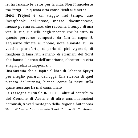
lei ha lasciato le vette per la città. Non Francoforte 
ma Parigi… In questa città come Heidi si è persa.
Heidi Project
 è un viaggio nel tempo, uno 
“scrapbook” dell’intimo, mezzo documentario, 
mezzo poema cantato, che racconta il tempo di una 
vita, la sua, e quella degli incontri che ha fatto. In 
questo percorso composto da film in super 8, 
sequenze filmate all’Iphone, note suonate su un 
vecchio pianoforte, si parla di pini vigorosi, di 
maglioni di lana fatti a mano, di sciamani del Nord 
che hanno il senso dell’umorismo, elicotteri in città 
e laghi gelati in Lapponia…
Una fantasia che si ispira al libro di Johanna Spryri 
per meglio parlarci dell’oggi. Una ricerca di quel 
pianeta dell’infanzia, bianco come la neve sulla 
quale nessuno ha mai camminato.
La rassegna culturale INSOLITI, oltre al contributo 
del Comune di Aosta e di altre amministrazioni 
comunali, trova il sostegno della Regione Autonoma 
Valle d’Aosta Assessorato Beni Culturali, Turismo, 
Sport e Commercio e del Consiglio regionale della 
Valle d’Aosta.
La locandina dell’evento, che sarà lanciato sui social, 
è stata realizzata da una fotografia scattata da un 
dipendente della Cogne Acciai Speciali, Christian 