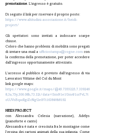
prenotazione
. L’ingresso è gratuito.
Di seguito il link per riservare il proprio posto:
https://www.altitudini-associazione.it/heidi-
project/
Gli spettatori sono invitati a indossare scarpe 
chiuse.
Coloro che hanno problemi di mobilità sono pregati 
di inviare una mail a 
ufficiostampa@cogne.com
 con 
la conferma della prenotazione, per poter accedere 
dall’ingresso opportunamente attrezzato.
L’accesso al pubblico è previsto dall’ingresso di via 
Lavoratori Vittime del Col du Mont
link google maps:
https://www.google.it/maps/@45.7355225,7.339246
8,3a,75y,306.08h,73.32t/data=!3m6!1e1!3m4!1srPvL7t
oUJVsBqadIgiZcNg!2e0!7i16384!8i8192
HEIDI PROJECT
con Alessandra Celesia (narrazione), Adélys 
(pianoforte e canto)
Alessandra è nata e cresciuta fra le montagne come 
l’eroina dei cartoni animati della sua infanzia. Come 