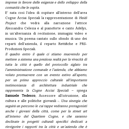
imprese in favore delle esigenze e dello sviluppo della 
comunità che le ospita.
E’ nata così l’idea di ospitare all’interno dell’area 
Cogne Acciai Speciali la rappresentazione di 
Heidi 
Project
 che vedrà alla narrazione l’attrice 
Alessandra Celesia e al pianoforte e canto Adélys, 
in un’alternanza di recitazione, immagini video e 
musica. Un poema cantato sullo sfondo di uno dei 
reparti dell’azienda, il reparto Rettifiche e PRS-
Produzioni Speciali.
Il quadro entro il quale ci stiamo muovendo per 
mettere a sistema una preziosa realtà per la vivacità di 
tutta la città è quello del protocollo siglato tra 
l’amministrazione comunale e l’azienda, che abbiamo 
voluto promuovere con un evento estivo all’aperto, 
per un primo approccio culturale all’importante 
testimonianza di architettura industriale che 
rappresenta la Cogne Acciai Speciali
 – spiega 
Samuele Tedesco
, Assessore all’istruzione, alla 
cultura e alle politiche giovanili -. 
Una sinergia che 
seguirà un percorso le cui tappe vedranno protagonisti 
anche i giovani della città, come per la street art 
all’interno del Quartiere Cogne, e che saranno 
declinate in progetti culturali specifici dedicati a 
rinvigorire i rapporti tra la città e un’azienda che è 