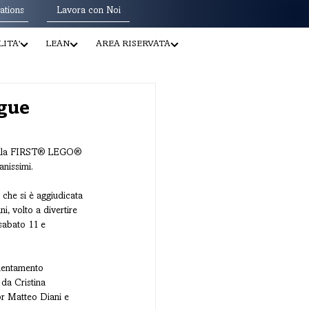
ations
Lavora con Noi
ITA'
LEAN
AREA RISERVATA
ague
a alla FIRST® LEGO® 
anissimi.
che si è aggiudicata 
i, volto a divertire 
 sabato 11 e 
cientamento 
da Cristina 
r Matteo Diani e 