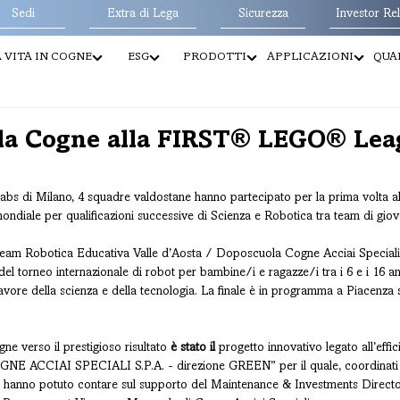
Sedi
Extra di Lega
Sicurezza
Investor Rel
 VITA IN COGNE
ESG
PRODOTTI
APPLICAZIONI
QUAL
ella Cogne alla FIRST® LEGO® Le
 Labs di Milano, 4 squadre valdostane hanno partecipato per la prima volt
ondiale per qualificazioni successive di Scienza e Robotica tra team di giov
Team Robotica Educativa Valle d’Aosta / Doposcuola Cogne Acciai Speciali 
 del torneo internazionale di robot per bambine/i e ragazze/i tra i 6 e i 16 ann
n favore della scienza e della tecnologia. La finale è in programma a Piacenza
gne verso il prestigioso risultato 
è stato il 
progetto innovativo legato all’effi
OGNE ACCIAI SPECIALI S.P.A. - direzione GREEN” per il quale, coordinati 
, hanno potuto contare sul supporto del Maintenance & Investments Directo