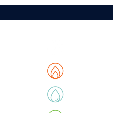
PA DEL SITO
siamo
 Data Hub
ità
otti
 di lega
icazioni