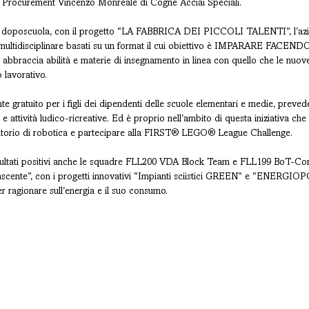
Procurement Vincenzo Monreale di Cogne Acciai Speciali.
 del doposcuola, con il progetto “LA FABBRICA DEI PICCOLI TALENTI”, l’a
multidisciplinare basati su un format il cui obiettivo è IMPARARE FACENDO
e abbraccia abilità e materie di insegnamento in linea con quello che le nuov
 lavorativo.
 gratuito per i figli dei dipendenti delle scuole elementari e medie, prevede 
 e attività ludico-ricreative. Ed è proprio nell’ambito di questa iniziativa che
ratorio di robotica e partecipare alla FIRST® LEGO® League Challenge.
sultati positivi anche le squadre FLL200 VDA Block Team e FLL199 BoT-Cor
ascente”, con i progetti innovativi “Impianti sciistici GREEN” e “ENERGIOPOL
r ragionare sull’energia e il suo consumo.