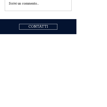
Scrivi un commento...
CONTATTI
COGNE ACCIAI SPECIALI S.P.A.
Sede Legale ed Amministrativa: Via Paravera 16, 11100
Aosta (ITALIA)
Capitale Sociale € 494.191.925,00 int. vers.
Iscrizione al Registro Imprese di Aosta n. 02187360967
R.E.A. n. AO-50474
Codice fiscale 02187360967
P.IVA IT00571320076
Codice destinatario SdI A4707H7
Seguici su