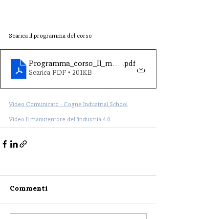
Scarica il programma del corso
Programma_corso_Il_manutentore_industria_4_0
.pdf
Scarica PDF • 201KB
Video Comunicato - Cogne Industrial School
Video Il manutentore dell'industria 4.0
Commenti