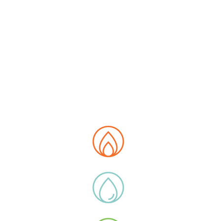
PA DEL SITO
siamo
 Data Hub
ità
otti
 di lega
icazioni