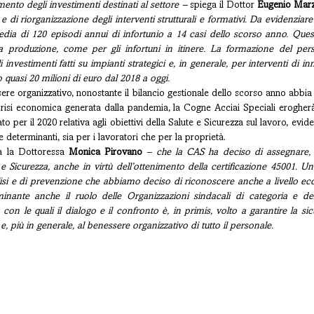
mento degli investimenti destinati al settore – 
spiega il Dottor 
Eugenio Marz
 di riorganizzazione degli interventi strutturali e formativi. Da evidenziare c
dia di 120 episodi annui di infortunio a 14 casi dello scorso anno. Questi
la produzione, come per gli infortuni in itinere. La formazione del pers
investimenti fatti su impianti strategici e, in generale, per interventi di in
to quasi 20 milioni di euro dal 2018 a oggi.
re organizzativo, nonostante il bilancio gestionale dello scorso anno abbia re
crisi economica generata dalla pandemia, la Cogne Acciai Speciali erogherà 
ato per il 2020 relativa agli obiettivi della Salute e Sicurezza sul lavoro, evi
 e determinanti, sia per i lavoratori che per la proprietà.
a la Dottoressa 
Monica Pirovano
 – 
che la CAS ha deciso di assegnare, 
te e Sicurezza, anche in virtù dell’ottenimento della certificazione 45001. Un 
lisi e di prevenzione che abbiamo deciso di riconoscere anche a livello eco
minante anche il ruolo delle Organizzazioni sindacali di categoria e de
 con le quali il dialogo e il confronto è, in primis, volto a garantire la sicu
i e, più in generale, al benessere organizzativo di tutto il personale.