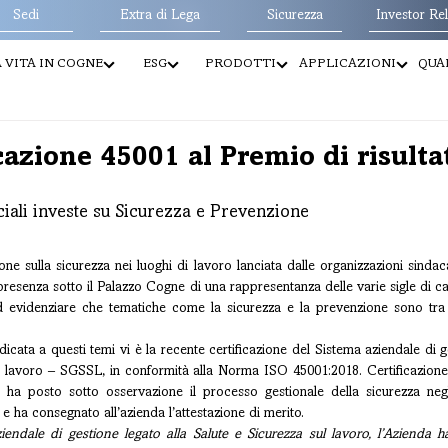
Sedi
Extra di Lega
Sicurezza
Investor Rel
 VITA IN COGNE
ESG
PRODOTTI
APPLICAZIONI
QUAL
icazione 45001 al Premio di risult
iali investe su Sicurezza e Prevenzione
 presenza sotto il Palazzo Cogne di una rappresentanza delle varie sigle di ca
d evidenziare che tematiche come la sicurezza e la prevenzione sono tra gli
dicata a questi temi vi è la recente certificazione del Sistema aziendale di ge
di lavoro – SGSSL, in conformità alla Norma ISO 45001:2018. Certificazione 
e ha posto sotto osservazione il processo gestionale della sicurezza negl
o e ha consegnato all’azienda l’attestazione di merito.
iendale di gestione legato alla Salute e Sicurezza sul lavoro, l’Azienda h