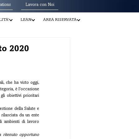
ations
Lavora con Noi
ITA'
LEAN
AREA RISERVATA
ato 2020
La giornata di sensibilizzazione sulla sicurezza nei luoghi di lavoro lanciata dalle organizzazioni sindacali, che ha visto oggi, 
tegoria, è l’occasione 
 obiettivi prioritari 
stione della Salute e 
rilasciata da un ente 
i ambienti di lavoro 
a ritenuto opportuno 