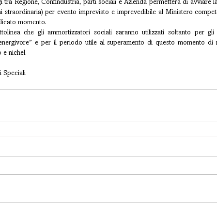
tra Regione, Confindustria, parti sociali e Azienda permetterà di avviare la
i straordinaria) per evento imprevisto e imprevedibile al Ministero compete
delicato momento.
olinea che gli ammortizzatori sociali saranno utilizzati soltanto per gli 
nergivore” e per il periodo utile al superamento di questo momento di rin
 e nichel.
 Speciali