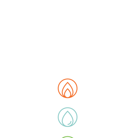
PA DEL SITO
siamo
 Data Hub
ità
otti
 di lega
icazioni