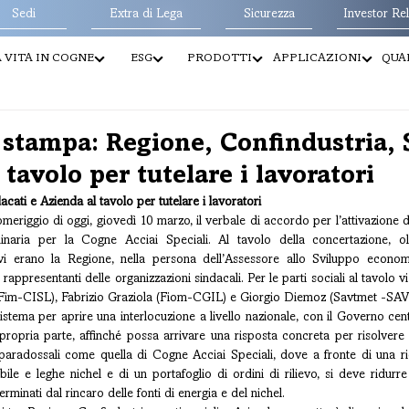
Sedi
Extra di Lega
Sicurezza
Investor Rel
 VITA IN COGNE
ESG
PRODOTTI
APPLICAZIONI
QUAL
stampa: Regione, Confindustria, 
 tavolo per tutelare i lavoratori
cati e Azienda al tavolo per tutelare i lavoratori
omeriggio di oggi, giovedì 10 marzo, il verbale di accordo per l’attivazione d
inaria per la Cogne Acciai Speciali. Al tavolo della concertazione, ol
 vi erano la Regione, nella persona dell’Assessore allo Sviluppo economi
i rappresentanti delle organizzazioni sindacali. Per le parti sociali al tavolo 
(Fim-CISL), Fabrizio Graziola (Fiom-CGIL) e Giorgio Diemoz (Savtmet -SAV
istema per aprire una interlocuzione a livello nazionale, con il Governo centr
ropria parte, affinché possa arrivare una risposta concreta per risolvere 
 paradossali come quella di Cogne Acciai Speciali, dove a fronte di una ric
ile e leghe nichel e di un portafoglio di ordini di rilievo, si deve ridurre l
rminati dal rincaro delle fonti di energia e del nichel.