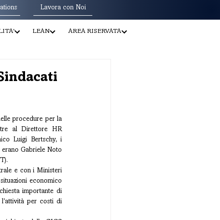
ations
Lavora con Noi
ITA'
LEAN
AREA RISERVATA
Sindacati
elle procedure per la 
tre al Direttore HR 
co Luigi Bertschy, i 
vi erano Gabriele Noto 
T).
ale e con i Ministeri 
situazioni economico 
hiesta importante di 
’attività per costi di 