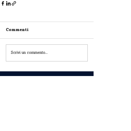
Commenti
Scrivi un commento...
CONTATTI
COGNE ACCIAI SPECIALI S.P.A.
Sede Legale ed Amministrativa: Via Paravera 16, 11100
Aosta (ITALIA)
Capitale Sociale € 494.191.925,00 int. vers.