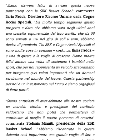
“
Siamo davvero felici di avviare questa nuova 
partnership con la SBK Basket School
” commenta 
Ilaria Fadda
, 
Direttore Risorse Umane della Cogne 
Acciai Speciali
. “
Da molto tempo seguiamo questo 
progetto e dato che abbiamo visto negli ultimi anni 
una crescita esponenziale dei loro iscritti, che da 56 
sono arrivati a 350 nel giro di soli 6 anni, abbiamo 
deciso di premiarlo. Tra SBK e Cogne Acciai Speciali ci 
sono molte cose in comune
 – continua 
Ilaria Fadda
 – 
e una di queste è la voglia di crescere. Siamo inoltre 
felici ancora una volta di sostenere i bambini nello 
sport, che per noi rappresenta un veicolo straordinario 
per insegnare quei valori importanti che un domani 
serviranno nel mondo del lavoro. Questa partnership 
per noi è un investimento nel futuro e siamo orgogliosi 
di farne parte
”. 
"
Siamo entusiasti di aver abbinato alla nostra società 
un marchio storico e prestigioso del territorio 
valdostano che non potrà che permetterci di 
continuare al meglio il nostro percorso di crescita
” 
commenta 
Stefania Minniti, presidente della SBK 
Basket School
. “
Abbiamo riscontrato in questa 
Azienda così importante una grande voglia di fare e 