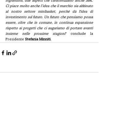
ingrandirsi, due aspetti che caratterizzano anche SBK. 
Ci piace molto anche l’idea che il marchio sia abbinato 
al nostro settore minibasket, perché dà l'idea di 
investimento sul futuro. Un futuro che pensiamo possa 
essere, oltre che in comune, in continua espansione 
rispetto ai progetti che ci auguriamo di portare avanti 
insieme nelle prossime stagioni
" conclude la 
Presidente 
Stefania Minniti
. 
Commenti
Scrivi un commento...
CONTATTI