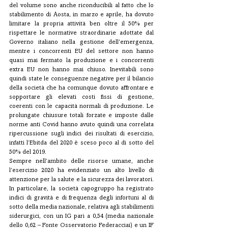
del volume sono anche riconducibili al fatto che lo 
stabilimento di Aosta, in marzo e aprile, ha dovuto 
limitare la propria attività ben oltre il 50% per 
rispettare le normative straordinarie adottate dal 
Governo italiano nella gestione dell’emergenza, 
mentre i concorrenti EU del settore non hanno 
quasi mai fermato la produzione e i concorrenti 
extra EU non hanno mai chiuso. Inevitabili sono 
quindi state le conseguenze negative per il bilancio 
della società che ha comunque dovuto affrontare e 
sopportare gli elevati costi fissi di gestione, 
coerenti con le capacità normali di produzione. Le 
prolungate chiusure totali forzate e imposte dalle 
norme anti Covid hanno avuto quindi una correlata 
ripercussione sugli indici dei risultati di esercizio, 
infatti l’Ebitda del 2020 è sceso poco al di sotto del 
50% del 2019.
Sempre nell’ambito delle risorse umane, anche 
l’esercizio 2020 ha evidenziato un alto livello di 
attenzione per la salute e la sicurezza dei lavoratori. 
In particolare, la società capogruppo ha registrato 
indici di gravità e di frequenza degli infortuni al di 
sotto della media nazionale, relativa agli stabilimenti 
siderurgici, con un IG pari a 0,54 (media nazionale 
dello 0,62 – Fonte Osservatorio Federacciai) e un IF 