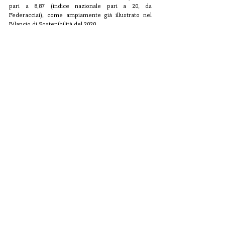
pari a 8,87 (indice nazionale pari a 20, da 
Federacciai), come ampiamente già illustrato nel 
Bilancio di Sostenibilità del 2020.
Tra gli investimenti che hanno caratterizzato 
l’esercizio finanziario del 2020 vi è stata 
l’acquisizione del Palazzo di Direzione. La società, 
nel dicembre dello scorso anno, ha infatti acquisito 
da Struttura Valle d’Aosta lo storico edificio, 
testimonianza delle solide radici locali e del 
profondo legame con il territorio che l’Azienda 
vuole mantenere, nonostante il proprio carattere 
sempre più internazionale.
Commenti
Scrivi un commento...