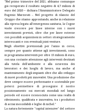
“Nel primo trimestre del 2021, abbiamo comunque 
già recuperato il risultato negativo di 4,7 milioni di 
euro del 2020 – dichiara l’Amministratore Delegato 
Eugenio Marzorati -. Nel progetto di rilancio del 
Gruppo che stiamo approntando, anche in relazione 
alla ripresa legata all’emergenza sanitaria, la Cogne 
vuole crescere per linee interne con i nuovi 
investimenti previsti, oltre che per linee esterne 
con possibili acquisizioni in settori strategicamente 
interessanti e con eventuali joint-venture.
Negli obiettivi previsionali per l’anno in corso, 
sempre per quanto attiene agli investimenti, sono 
in programma interventi per oltre 15 milioni di euro, 
con una costante attenzione agli interventi destinati 
alla tutela dell’ambiente e alla sicurezza dei 
lavoratori e dei luoghi di lavoro, ma anche al 
mantenimento degli impianti oltre che allo sviluppo 
di nuovi prodotti più innovativi. Una produzione che 
deve sempre essere performante e sostenibile per 
poterci permettere di proseguire il nostro 
posizionamento sui mercati mondiali nel lungo 
periodo ed essere riconosciuta come una realtà di 
riferimento, qualificata e innovativa, tra i produttori 
di acciai inossidabili e leghe di nichel.”
La natura fortemente “capital intensive” del settore 