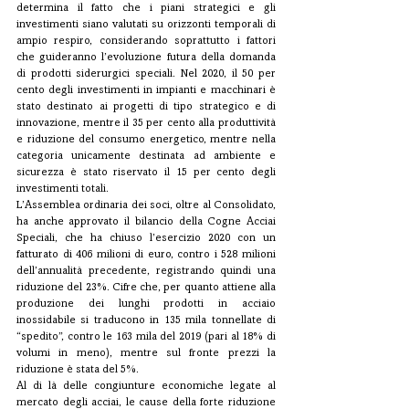
determina il fatto che i piani strategici e gli 
investimenti siano valutati su orizzonti temporali di 
ampio respiro, considerando soprattutto i fattori 
che guideranno l’evoluzione futura della domanda 
di prodotti siderurgici speciali. Nel 2020, il 50 per 
cento degli investimenti in impianti e macchinari è 
stato destinato ai progetti di tipo strategico e di 
innovazione, mentre il 35 per cento alla produttività 
e riduzione del consumo energetico, mentre nella 
categoria unicamente destinata ad ambiente e 
sicurezza è stato riservato il 15 per cento degli 
investimenti totali.
L’Assemblea ordinaria dei soci, oltre al Consolidato, 
ha anche approvato il bilancio della Cogne Acciai 
Speciali, che ha chiuso l’esercizio 2020 con un 
fatturato di 406 milioni di euro, contro i 528 milioni 
dell’annualità precedente, registrando quindi una 
riduzione del 23%. Cifre che, per quanto attiene alla 
produzione dei lunghi prodotti in acciaio 
inossidabile si traducono in 135 mila tonnellate di 
“spedito”, contro le 163 mila del 2019 (pari al 18% di 
volumi in meno), mentre sul fronte prezzi la 
riduzione è stata del 5%.
Al di là delle congiunture economiche legate al 
mercato degli acciai, le cause della forte riduzione 