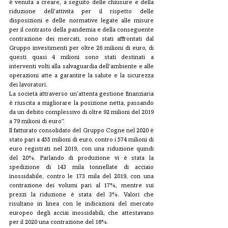
è venuta a creare, a seguito delle chiusure e della 
riduzione dell’attività per il rispetto delle 
disposizioni e delle normative legate alle misure 
per il contrasto della pandemia e della conseguente 
contrazione dei mercati, sono stati affrontati dal 
Gruppo investimenti per oltre 26 milioni di euro, di 
questi quasi 4 milioni sono stati destinati a 
interventi volti alla salvaguardia dell’ambiente e alle 
operazioni atte a garantire la salute e la sicurezza 
dei lavoratori.
La società attraverso un’attenta gestione finanziaria 
è riuscita a migliorare la posizione netta, passando 
da un debito complessivo di oltre 92 milioni del 2019 
a 79 milioni di euro”.
Il fatturato consolidato del Gruppo Cogne nel 2020 è 
stato pari a 455 milioni di euro, contro i 574 milioni di 
euro registrati nel 2019, con una riduzione quindi 
del 20%. Parlando di produzione vi è stata la 
spedizione di 143 mila tonnellate di acciaio 
inossidabile, contro le 173 mila del 2019, con una 
contrazione dei volumi pari al 17%, mentre sui 
prezzi la riduzione è stata del 3%. Valori che 
risultano in linea con le indicazioni del mercato 
europeo degli acciai inossidabili, che attestavano 
per il 2020 una contrazione del 18%.