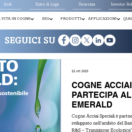
Sedi
Extra di Lega
Sicurezza
Investor Rel
 VITA IN COGNE
ESG
PRODOTTI
APPLICAZIONI
QUAL
SEGUICI SU
22 ott 2025
COGNE ACCIAI
PARTECIPA A
EMERALD
Cogne Acciai Speciali è part
sviluppato nell’ambito del Ba
R&S – Transizione Ecologica” e finanziato con 