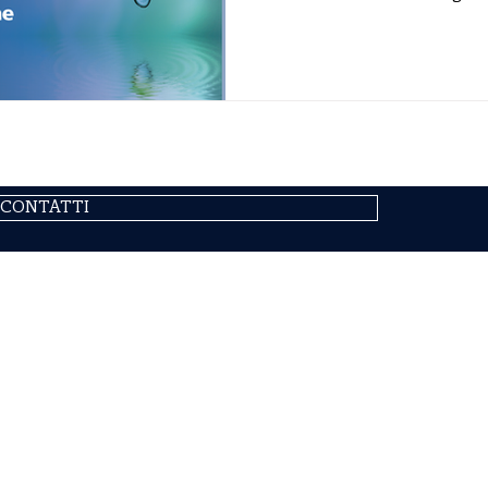
contributo europeo di circa 16
dall’ Unione Europea nell’ambito del Green Deal , mira a
sviluppare un sistema avanzat
automatico di oli e lubrificant
basato su tecnologie ottiche 
artificiale . Il progetto promu
CONTATTI
MAP
a 16, 11100 Aosta (ITALIA)
Chi 
02187360967
Sedi
ESG