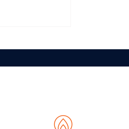
0.000 €. Il progetto, sostenuto
o per il rilevamento
i nelle acque di processo,
non a contatto e intelligenza
PA DEL SITO
siamo
 Data Hub