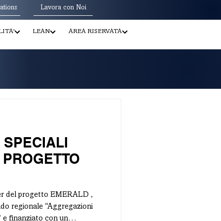
ations
Lavora con Noi
ITA'
LEAN
AREA RISERVATA
 SPECIALI
L PROGETTO
ner del progetto EMERALD ,
ndo regionale “Aggregazioni
un