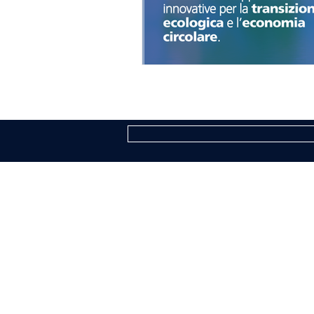
COGNE ACCIAI SPECIALI S.P.A.
Sede Legale ed Amministrativa: Via Paraver
Capitale Sociale € 494.191.925,00 int. vers.
Iscrizione al Registro Imprese di Aosta n. 
R.E.A. n. AO-50474
Codice fiscale 02187360967
P.IVA IT00571320076