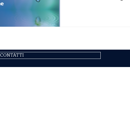
contributo europeo di circa 16
dall’ Unione Europea nell’ambito del Green Deal , mira a
sviluppare un sistema avanzat
automatico di oli e lubrificant
basato su tecnologie ottiche 
artificiale . Il progetto promu
CONTATTI
MAP
a 16, 11100 Aosta (ITALIA)
Chi 
02187360967
Sedi
ESG