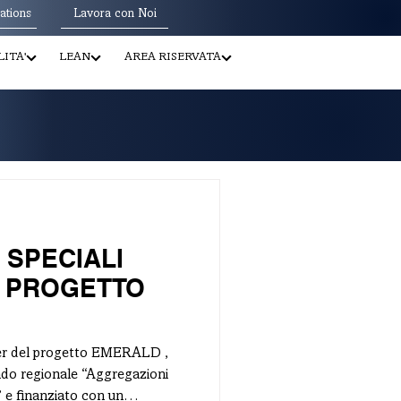
ations
Lavora con Noi
ITA'
LEAN
AREA RISERVATA
 SPECIALI
L PROGETTO
ner del progetto EMERALD ,
ndo regionale “Aggregazioni
un