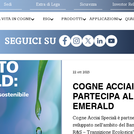
Sedi
Extra di Lega
Sicurezza
Investor Rel
 VITA IN COGNE
ESG
PRODOTTI
APPLICAZIONI
QUAL
SEGUICI SU
22 ott 2025
COGNE ACCIAI
PARTECIPA A
EMERALD
Cogne Acciai Speciali è part
sviluppato nell’ambito del Ba
R&S – Transizione Ecologica” e finanziato con 