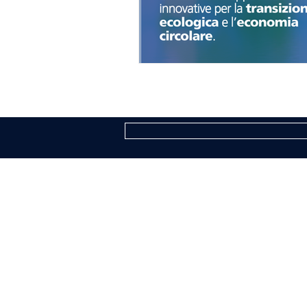
COGNE ACCIAI SPECIALI S.P.A.
Sede Legale ed Amministrativa: Via Paraver
Capitale Sociale € 494.191.925,00 int. vers.
Iscrizione al Registro Imprese di Aosta n. 
R.E.A. n. AO-50474
Codice fiscale 02187360967
P.IVA IT00571320076