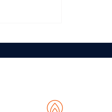
0.000 €. Il progetto, sostenuto
o per il rilevamento
i nelle acque di processo,
non a contatto e intelligenza
PA DEL SITO
siamo
 Data Hub