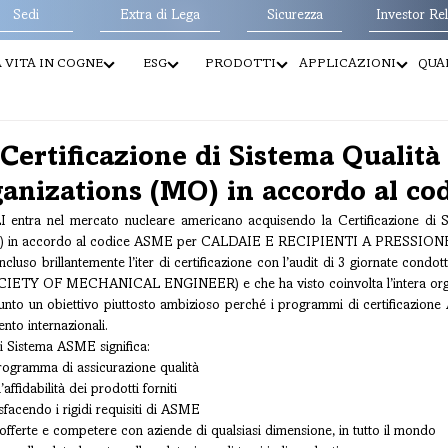
Sedi
Extra di Lega
Sicurezza
Investor Rel
 VITA IN COGNE
ESG
PRODOTTI
APPLICAZIONI
QUAL
 Certificazione di Sistema Qualit
anizations (MO) in accordo al co
ra nel mercato nucleare americano acquisendo la Certificazione di S
MO) in accordo al codice ASME per CALDAIE E RECIPIENTI A PRESSION
luso brillantemente l’iter di certificazione con l’audit di 3 giornate condot
TY OF MECHANICAL ENGINEER) e che ha visto coinvolta l’intera orga
unto un obiettivo piuttosto ambizioso perché i programmi di certificazione 
ento internazionali.
di Sistema ASME significa:
programma di assicurazione qualità
’affidabilità dei prodotti forniti
sfacendo i rigidi requisiti di ASME
 offerte e competere con aziende di qualsiasi dimensione, in tutto il mondo