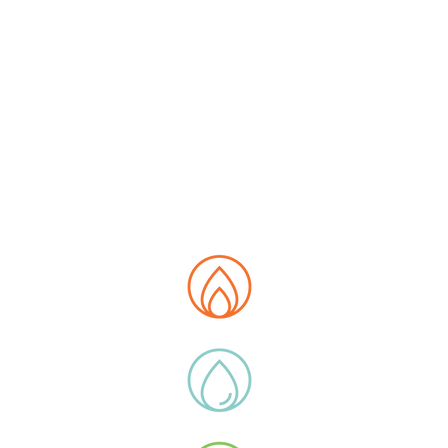
PA DEL SITO
siamo
 Data Hub
ità
otti
 di lega
icazioni