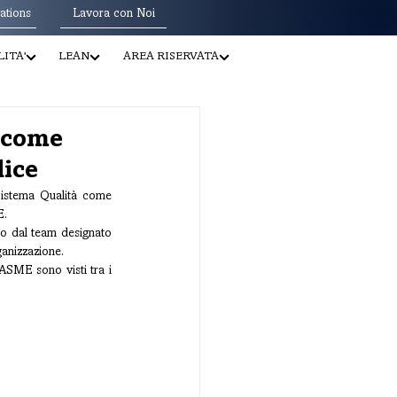
ations
Lavora con Noi
ITA'
LEAN
AREA RISERVATA
à come
dice
istema Qualità come 
E.
to dal team designato 
nizzazione.
ASME sono visti tra i 